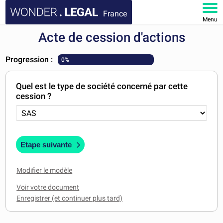
France
Menu
Acte de cession d'actions
ACCUEIL
Progression :
0%
DOCUMENTS
Quel est le type de société concerné par cette
FAQ
cession ?
MON COMPTE
Etape suivante
Modifier le modèle
Voir votre document