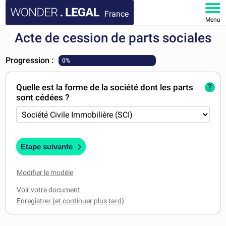
France
Menu
Acte de cession de parts sociales
ACCUEIL
Progression :
0%
DOCUMENTS
Quelle est la forme de la société dont les parts
?
FAQ
sont cédées ?
MON COMPTE
Etape suivante
Modifier le modèle
Voir votre document