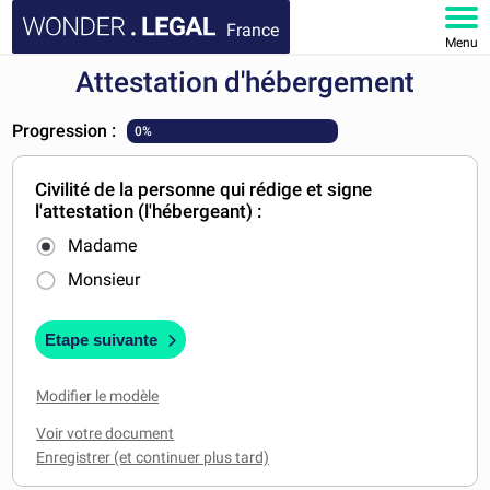
France
Menu
Attestation d'hébergement
ACCUEIL
Progression :
0%
DOCUMENTS
Civilité de la personne qui rédige et signe
FAQ
l'attestation (l'hébergeant) :
Madame
MON COMPTE
Monsieur
Etape suivante
Modifier le modèle
Voir votre document