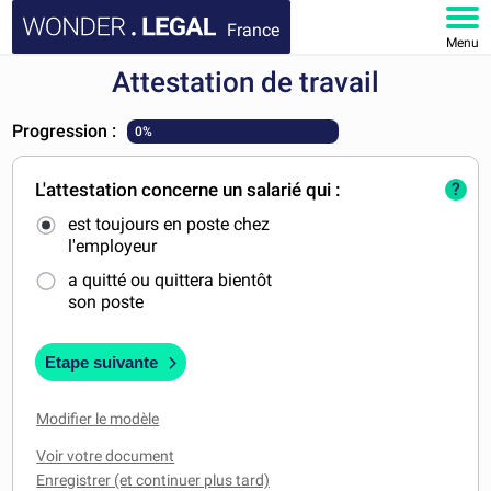
France
Menu
Attestation de travail
ACCUEIL
Progression :
0%
DOCUMENTS
L'attestation concerne un salarié qui :
?
FAQ
est toujours en poste chez
l'employeur
MON COMPTE
a quitté ou quittera bientôt
son poste
Etape suivante
Modifier le modèle
Voir votre document