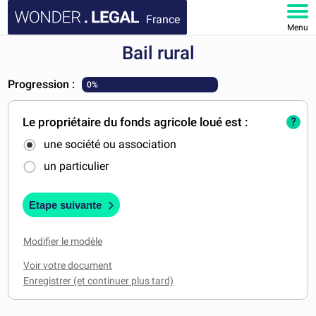
France
Menu
Bail rural
ACCUEIL
Progression :
0%
DOCUMENTS
Le propriétaire du fonds agricole loué est :
?
FAQ
une société ou association
MON COMPTE
un particulier
Etape suivante
Modifier le modèle
Voir votre document