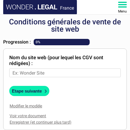
France
Menu
Conditions générales de vente de
ACCUEIL
site web
DOCUMENTS
Progression :
0%
FAQ
Nom du site web (pour lequel les CGV sont
rédigées) :
MON COMPTE
Etape suivante
Modifier le modèle
Voir votre document