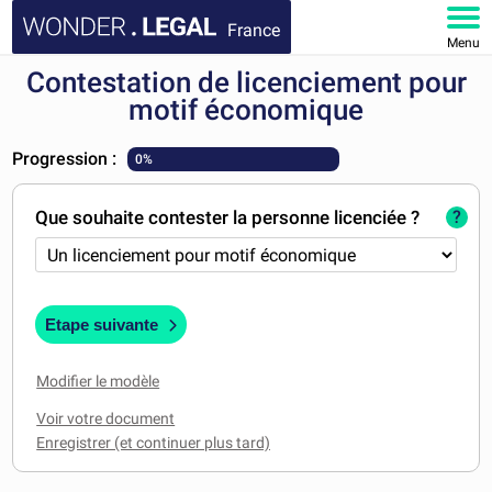
France
Menu
Contestation de licenciement pour
ACCUEIL
motif économique
DOCUMENTS
Progression :
0%
FAQ
Que souhaite contester la personne licenciée ?
?
MON COMPTE
Etape suivante
Modifier le modèle
Voir votre document