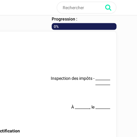
Progression :
0%
Inspection des impôts -
________
________
À
________
, le
________
ctification