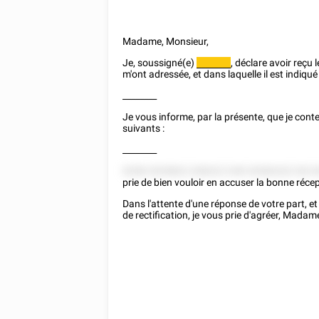
Madame, Monsieur,
Je, soussigné(e)
, déclare avoir reçu 
________
m'ont adressée, et dans laquelle il est indiq
________
Je vous informe, par la présente, que je conte
suivants :
________
5258 2525822 228222 5 85 25282222 522 
prie de bien vouloir en accuser la bonne réce
Dans l'attente d'une réponse de votre part, et
de rectification, je vous prie d'agréer, Mada