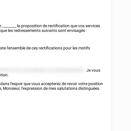
le
________
la proposition de rectification que vos services
ué que les redressements suivants sont envisagés :
ste l'ensemble de ces rectifications pour les motifs
82282 52 85 25222882822 52 5282828852822.
Je vous
ption.
 dans l'espoir que vous accepterez de revoir votre position
me, Monsieur, l'expression de mes salutations distinguées.