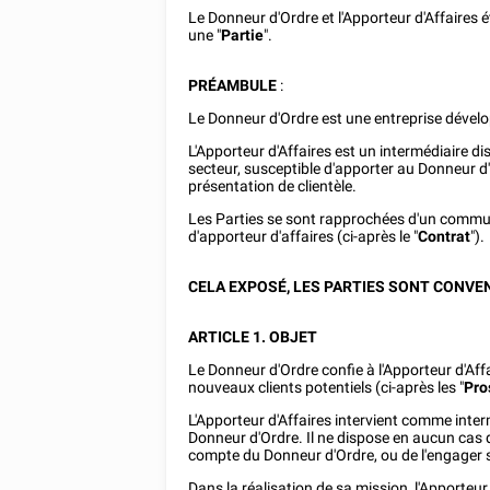
Le Donneur d'Ordre et l'Apporteur d'Affaires
une "
Partie
".
PRÉAMBULE
:
Le Donneur d'Ordre est une entreprise dévelo
L'Apporteur d'Affaires est un intermédiaire d
secteur, susceptible d'apporter au Donneur d
présentation de clientèle.
Les Parties se sont rapprochées d'un commun
d'apporteur d'affaires (ci-après le "
Contrat
").
CELA EXPOSÉ, LES PARTIES SONT CONVENU
ARTICLE 1. OBJET
Le Donneur d'Ordre confie à l'Apporteur d'Affai
nouveaux clients potentiels (ci-après les "
Pro
L'Apporteur d'Affaires intervient comme inter
Donneur d'Ordre. Il ne dispose en aucun cas 
compte du Donneur d'Ordre, ou de l'engager 
Dans la réalisation de sa mission, l'Apporteu