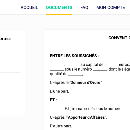
ACCUEIL
DOCUMENTS
FAQ
MON COMPTE
CONVENTIO
orteur
ENTRE LES
SOUSSIGNÉS :
________
,
________
au capital de
________
euros,
________
sous le numéro
________
, dont le sièg
qualité de
________
,
Ci-après le "
Donneur d'Ordre
",
D'une part,
ET :
________
E.I., immatriculé sous le numéro
____
Ci-après l'"
Apporteur d'Affaires
",
D'autre part.