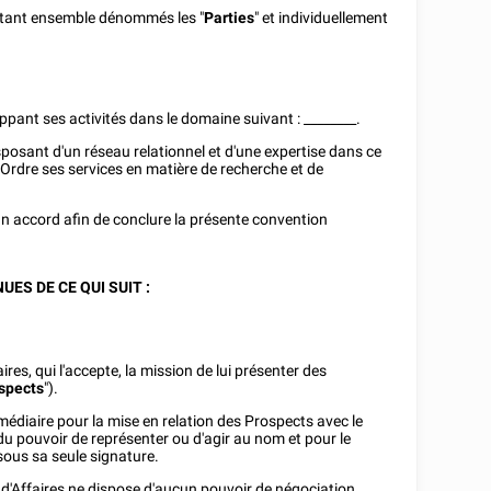
 étant ensemble dénommés les "
Parties
" et individuellement
ppant ses activités dans le domaine suivant :
________
.
isposant d'un réseau relationnel et d'une expertise dans ce
'Ordre ses services en matière de recherche et de
 accord afin de conclure la présente convention
ES DE CE QUI SUIT :
res, qui l'accepte, la mission de lui présenter des
spects
").
médiaire pour la mise en relation des Prospects avec le
du pouvoir de représenter ou d'agir au nom et pour le
sous sa seule signature.
r d'Affaires ne dispose d'aucun pouvoir de négociation.