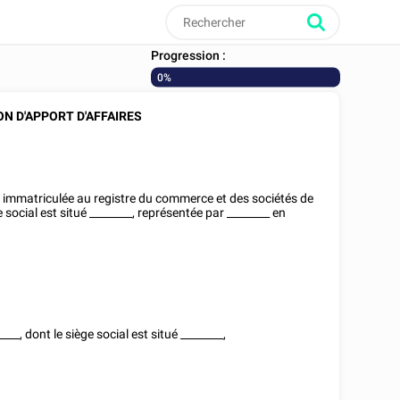
Progression :
0%
N D'APPORT D'AFFAIRES
 immatriculée au registre du commerce et des sociétés de
e social est situé
________
, représentée par
________
en
____
, dont le siège social est situé
________
,