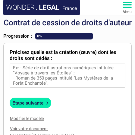
France
Menu
Contrat de cession de droits d'auteur
ACCUEIL
Progression :
0%
DOCUMENTS
Précisez quelle est la création (œuvre) dont les
FAQ
droits sont cédés :
MON COMPTE
Etape suivante
Modifier le modèle
Voir votre document