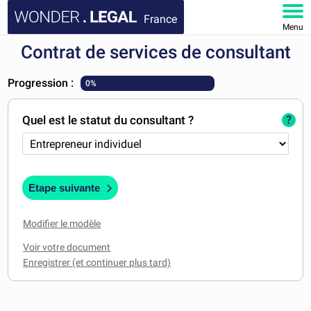
France
Menu
Contrat de services de consultant
ACCUEIL
Progression :
0%
DOCUMENTS
Quel est le statut du consultant ?
?
FAQ
MON COMPTE
Etape suivante
Modifier le modèle
Voir votre document