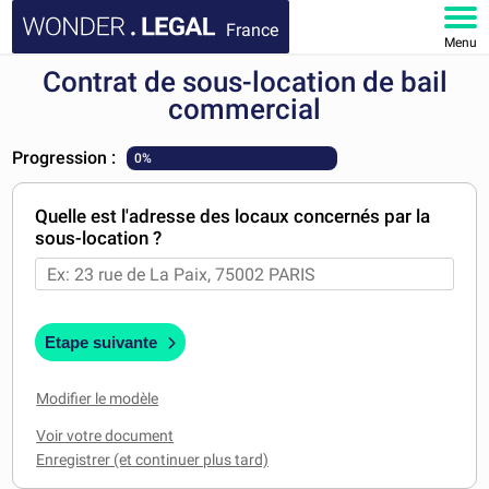
France
Menu
Contrat de sous-location de bail
ACCUEIL
commercial
DOCUMENTS
Progression :
0%
FAQ
Quelle est l'adresse des locaux concernés par la
sous-location ?
MON COMPTE
Etape suivante
Modifier le modèle
Voir votre document