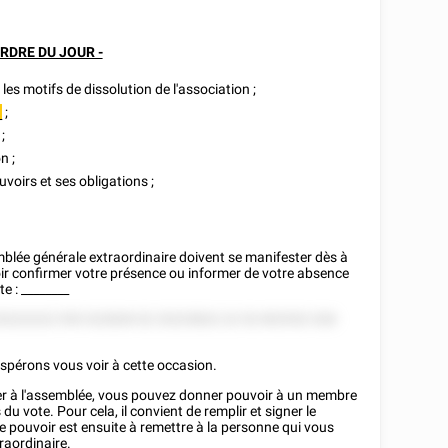
ORDRE DU JOUR -
les motifs de dissolution de l'association ;
;
_
;
n ;
voirs et ses obligations ;
mblée générale extraordinaire doivent se manifester dès à
ir confirmer votre présence ou informer de votre absence
te :
________
5222222 555 522828 52 25225822 22 52 852552 528
espérons vous voir à cette occasion.
ciper à l'assemblée, vous pouvez donner pouvoir à un membre
 du vote. Pour cela, il convient de remplir et signer le
e pouvoir est ensuite à remettre à la personne qui vous
raordinaire.