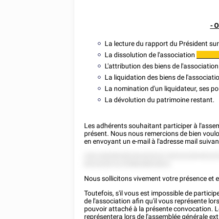
- 
La lecture du rapport du Président sur 
La dissolution de l'association
_______
L'attribution des biens de l'association 
La liquidation des biens de l'associatio
La nomination d'un liquidateur, ses pou
La dévolution du patrimoine restant.
Les adhérents souhaitant participer à l'asse
présent. Nous nous remercions de bien voulo
en envoyant un e-mail à l'adresse mail suivan
228 52828528228 825222 55222228 82222
8252528 52 8'58828852822.
Nous sollicitons vivement votre présence et 
Toutefois, s'il vous est impossible de parti
de l'association afin qu'il vous représente lors
pouvoir attaché à la présente convocation. L
représentera lors de l'assemblée générale ext