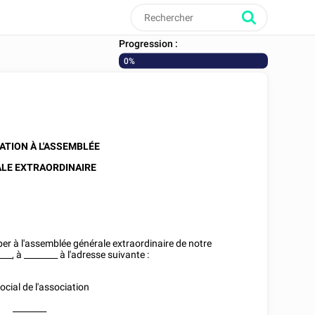
Progression :
0%
TION À L'ASSEMBLÉE
ALE
EXTRAORDINAIRE
iper à l'assemblée générale extraordinaire de notre
___
, à
________
à l'adresse suivante :
ocial de l'association
________