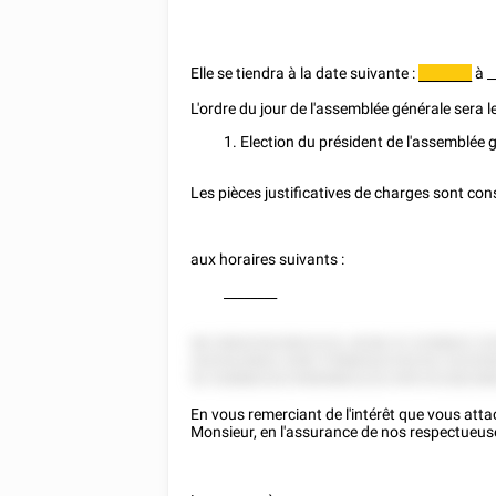
Elle se tiendra à la date suivante :
à
_
________
L'ordre du jour de l'assemblée générale sera le
1.
Election du président de l'assemblée 
Les pièces justificatives de charges sont cons
aux horaires suivants :
________
58 258525525822222, 8258 22 2258822 22
2525525852 5282 5'5885525 82252 52252
52 528882525 85858822222 855 8'2282288
En vous remerciant de l'intérêt que vous attac
Monsieur, en l'assurance de nos respectueus