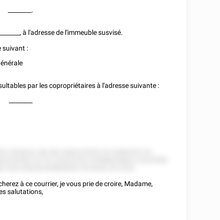
________
.
_______
, à l'adresse de l'immeuble susvisé.
 suivant :
générale
ultables par les copropriétaires à l'adresse suivante :
________
52 2528222, 88 282 5282225252 52 52882225 52
822252822 22 52 225222252 5 8'888228822 22225582
2 528 228228 82885828 5 8'25552 55 2255.
herez à ce courrier, je vous prie de croire, Madame,
es salutations,