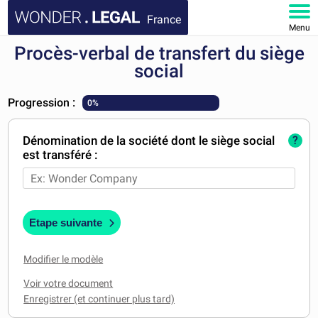
France
Menu
Procès-verbal de transfert du siège
ACCUEIL
social
DOCUMENTS
Progression :
0%
FAQ
Dénomination de la société dont le siège social
?
est transféré :
MON COMPTE
Etape suivante
Modifier le modèle
Voir votre document