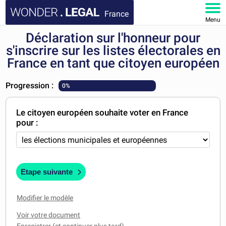
France
Menu
Déclaration sur l'honneur pour
ACCUEIL
s'inscrire sur les listes électorales en
France en tant que citoyen européen
DOCUMENTS
Progression :
0%
FAQ
Le citoyen européen souhaite voter en France
MON COMPTE
pour :
Etape suivante
Modifier le modèle
Voir votre document