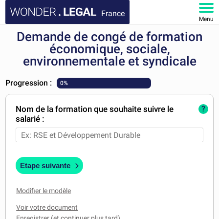
France
Menu
Demande de congé de formation
ACCUEIL
économique, sociale,
environnementale et syndicale
DOCUMENTS
Progression :
0%
FAQ
Nom de la formation que souhaite suivre le
?
MON COMPTE
salarié :
Etape suivante
Modifier le modèle
Voir votre document