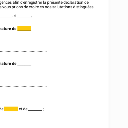
ences afin d'enregistrer la présente déclaration de
s vous prions de croire en nos salutations distinguées.
_______
, le
________
,
nature de
________
..........................................
nature de
________
..........................................
 de
et de
________
;
________