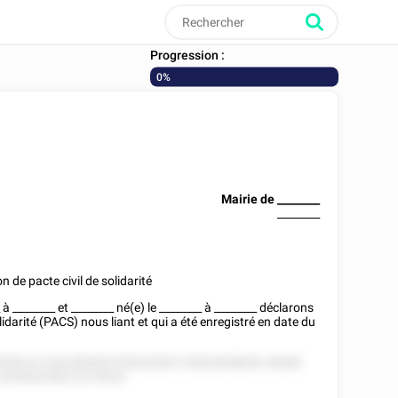
Progression :
0%
Mairie de
________
________
n de pacte civil de solidarité
_
à
________
et
________
né(e) le
________
à
________
déclarons
lidarité (PACS) nous liant et qui a été enregistré en date du
828 52 228 282828 5'85222822 52822828828, 58288
2 8228222822 52 PACS.