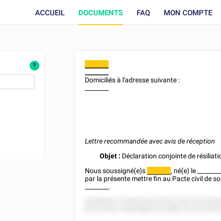
ACCUEIL
DOCUMENTS
FAQ
MON COMPTE
________
?
________
Domiciliés à l'adresse suivante :
________
Lettre recommandée avec avis de réception
Objet :
Déclaration conjointe de résiliatio
Nous soussigné(e)s
, né(e) le
_______
________
par la présente mettre fin au Pacte civil de so
________
.
52588822 2525825 88-22822 828 25222822
852 22252 528228882 52 2885 22 52 2225