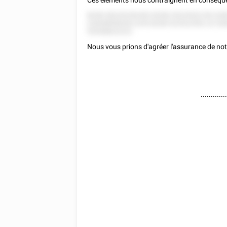
Ces éléments nous contraignent en conséquen
8258 28225228 852 8258 25225522 85 228
22828858528 2255 8258 522522552 22 52
55558822222.
Nous vous prions d'agréer l'assurance de not
............