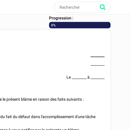
Progression :
0%
________
________
Le
________
, à
________
e le présent blâme en raison des faits suivants :
e du fait du défaut dans l'accomplissement d'une tâche