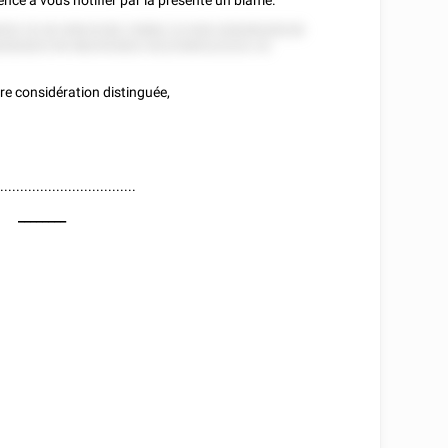
ce à vous notifier par la présente un blâme.
552 52 82 858 8'282 25882 22 828 52828528228
8282825 85 882552822 8222585222222 22
re considération distinguée,
...................................
________