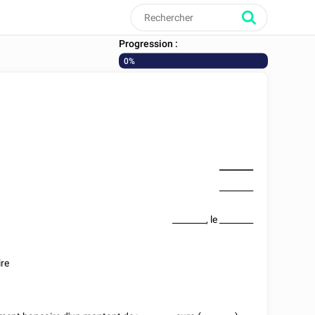
Progression :
0%
________
________
________
, le
________
ire