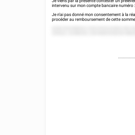
Je viens par la présente contester un prélèv
intervenu sur mon compte bancaire numéro 
Je n'ai pas donné mon consentement à la réal
procéder au remboursement de cette somme d
5258 5222588522 2255 8'522222822 852 82
255522, 22288255, 228 85852528228 588
.............