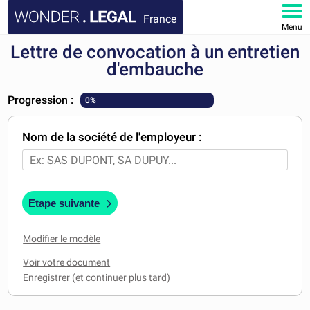
France
Menu
Lettre de convocation à un entretien
ACCUEIL
d'embauche
DOCUMENTS
Progression :
0%
FAQ
Nom de la société de l'employeur :
MON COMPTE
Etape suivante
Modifier le modèle
Voir votre document