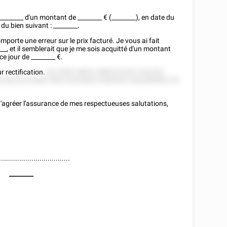
________
d'un montant de
________
€ (________), en date du
 du bien suivant :
________
.
porte une erreur sur le prix facturé. Je vous ai fait
___
, et il semblerait que je me sois acquitté d'un montant
 ce jour de
________
€.
r rectification.
82 52822 8822 2885222222 5 82252
228222225852 858 22555582 8'582525 2282885852 55
 d'agréer l'assurance de mes respectueuses salutations,
...................................
________