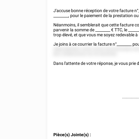
J'accuse bonne réception de votre facture n°
________
, pour le paiement de la prestation ou
Néanmoins, il semblerait que cette facture com
parvenir la somme de
________
€ TTC, le
_____
trop élevé, et que vous me soyez redevable à
Je joins à ce courrier la facture n°
________
pou
58822882822 2255 22522 82225252822 82
822 2558222222 52 25 5225252.
Dans l'attente de votre réponse, je vous prie
.............
Pièce(s) Jointe(s) :