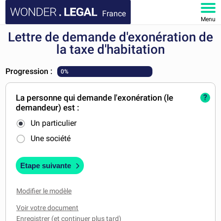
France
Menu
Lettre de demande d'exonération de
ACCUEIL
la taxe d'habitation
DOCUMENTS
Progression :
0%
FAQ
La personne qui demande l'exonération (le
?
demandeur) est :
MON COMPTE
Un particulier
Une société
Etape suivante
Modifier le modèle
Voir votre document