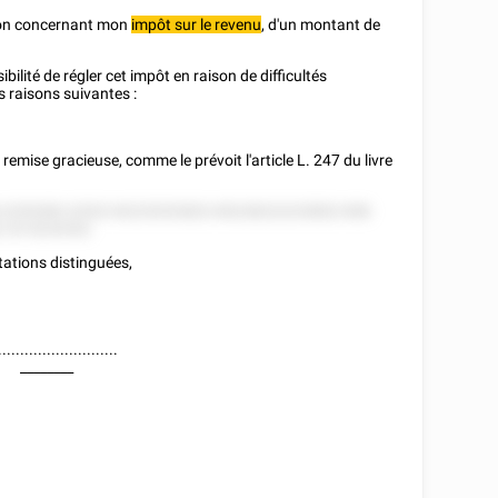
tion concernant mon
impôt sur le revenu
, d'un montant de
ilité de régler cet impôt en raison de difficultés
es raisons suivantes :
e remise gracieuse, comme le prévoit l'article L. 247 du livre
8 2255285 22522 82225252822 85228222225852 858
 25 5225252.
tations distinguées,
...........................
________