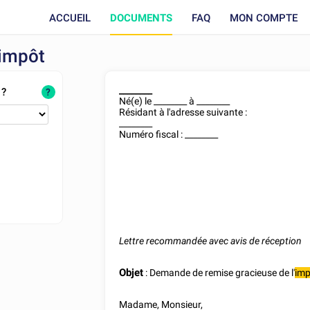
ACCUEIL
DOCUMENTS
FAQ
MON COMPTE
'impôt
________
 ?
?
Né(e) le
________
à
________
Résidant à l'adresse suivante :
________
Numéro fiscal :
________
Lettre recommandée avec avis de réception
Objet
: Demande de remise gracieuse de l'
imp
Madame, Monsieur,