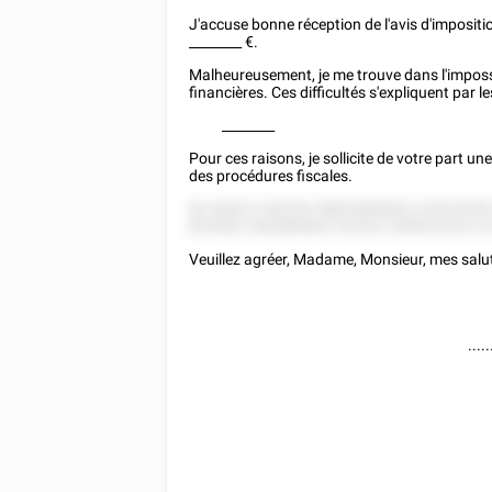
J'accuse bonne réception de l'avis d'imposi
________
€.
Malheureusement, je me trouve dans l'impossib
financières. Ces difficultés s'expliquent par l
________
Pour ces raisons, je sollicite de votre part un
des procédures fiscales.
82 52822 5 82252 58822882822 2255 825
825582 2282885852 55 822 2558222222 52
Veuillez agréer, Madame, Monsieur, mes salu
.....