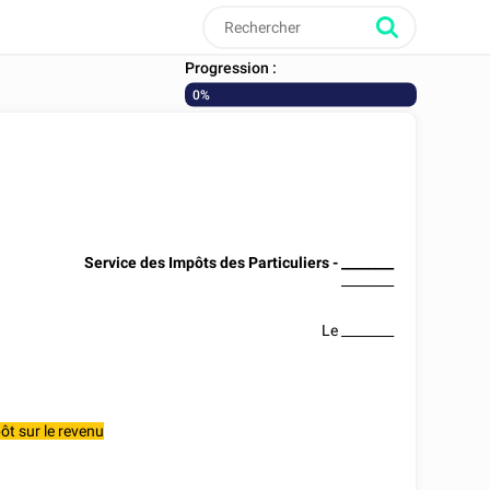
Progression :
0%
Service des Impôts des Particuliers -
________
________
Le
________
ôt sur le revenu