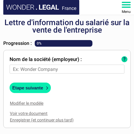
France
Menu
Lettre d'information du salarié sur la
ACCUEIL
vente de l'entreprise
DOCUMENTS
Progression :
0%
FAQ
Nom de la société (employeur) :
?
MON COMPTE
Etape suivante
Modifier le modèle
Voir votre document