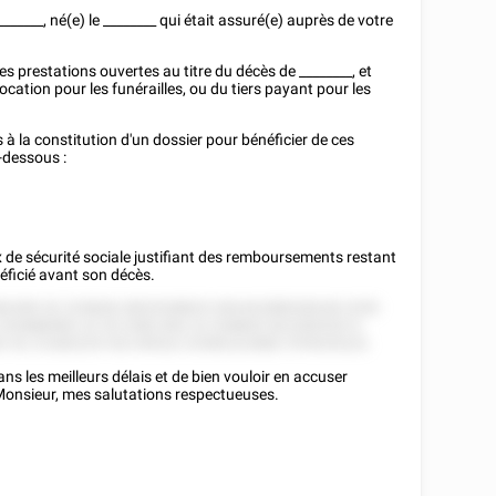
_______
, né(e) le
________
qui était assuré(e) auprès de votre
des prestations ouvertes au titre du décès de
________
, et
cation pour les funérailles, ou du tiers payant pour les
 à la constitution d'un dossier pour bénéficier de ces
-dessous :
x de sécurité sociale justifiant des remboursements restant
éficié avant son décès.
582285 52 225828 2852528825 528 82288528228 2255
252888582 22 55 2582 852 22 528852 822282525 5
2 52 2'2282225 522 85522 22582222882 5'55525222.
s les meilleurs délais et de bien vouloir en accuser
 Monsieur, mes salutations respectueuses.