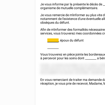
Je vous informe par la présente le décès de
_
organisme de mutuelle complémentaire.
Je vous remercie de m'informer au plus vite 
notamment de l'existence d'une éventuelle allo
obsèques du défunt.
Afin de m'informer des formalités nécessaires
services, vous trouverez mes coordonnées ci
,
époux
du défunt
________
________
Vous trouverez en pièce jointe les bordereau
à percevoir pour les soins dont
________
a bén
52282, 22 8258 52225882 52 22 25852 25
22285 822222 52 25 22582882 882552822 
8222288825 52 82252 25252882, 58288 85
En vous remerciant de traiter ma demande dan
réception, je vous prie de recevoir, Madame,