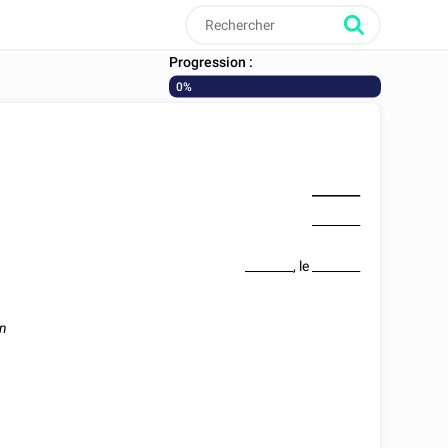
Progression :
0%
________
________
________
, le
________
on