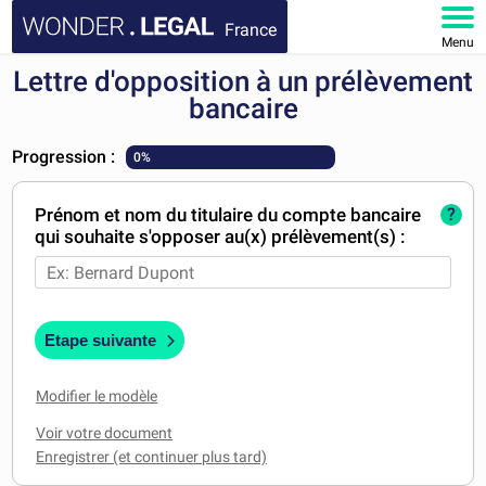
France
Menu
Lettre d'opposition à un prélèvement
ACCUEIL
bancaire
DOCUMENTS
Progression :
0%
FAQ
Prénom et nom du titulaire du compte bancaire
?
qui souhaite s'opposer au(x) prélèvement(s) :
MON COMPTE
Etape suivante
Modifier le modèle
Voir votre document