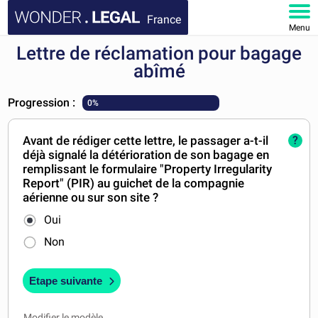
France
Menu
Lettre de réclamation pour bagage
ACCUEIL
abîmé
DOCUMENTS
Progression :
0%
FAQ
Avant de rédiger cette lettre, le passager a-t-il
?
déjà signalé la détérioration de son bagage en
MON COMPTE
remplissant le formulaire "Property Irregularity
Report" (PIR) au guichet de la compagnie
aérienne ou sur son site ?
Oui
Non
Etape suivante
Modifier le modèle