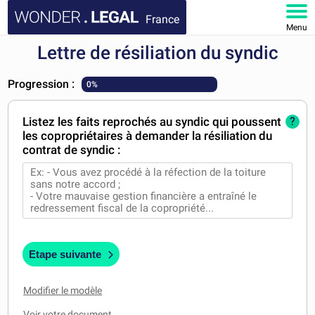
France
Menu
Lettre de résiliation du syndic
ACCUEIL
Progression :
0%
DOCUMENTS
Listez les faits reprochés au syndic qui poussent
?
FAQ
les copropriétaires à demander la résiliation du
contrat de syndic :
MON COMPTE
Etape suivante
Modifier le modèle
Voir votre document