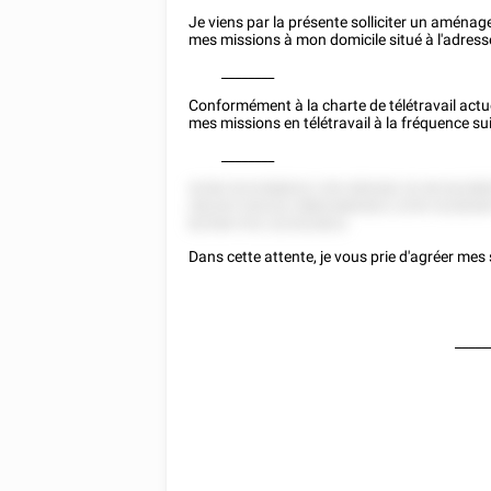
Je viens par la présente solliciter un aménag
mes missions à mon domicile situé à l'adress
________
Conformément à la charte de télétravail actue
mes missions en télétravail à la fréquence su
________
5258 5222588522 255 585282 52 85 82288
28228 5 82252 58822882822 2255 5228285
82558 5'52 222522822.
Dans cette attente, je vous prie d'agréer mes
_____