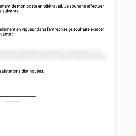
ement de mon poste en télétravail. Je souhaite effectuer
e suivante :
llement en vigueur dans l'entreprise, je souhaite exercer
ivante :
52552822 852 8258 5222522522 5 25 5225252, 22 22
 828 225588228 52 2882 22 28582 55 22822558588 55
 salutations distinguées.
____________________
________