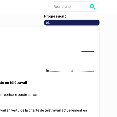
Progression :
0%
________
________
le...................., à...................,
te en télétravail
entreprise
le poste suivant :
ravail en vertu de la charte de télétravail actuellement en