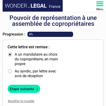
France
Menu
Pouvoir de représentation à une
ACCUEIL
assemblée de copropriétaires
DOCUMENTS
Progression :
0%
FAQ
Cette lettre est remise :
A un mandataire au choix
MON COMPTE
du copropriétaire, en main
propre
Au syndic, par lettre avec
avis de réception
Etape suivante
Modifier le modèle