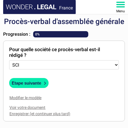
France
Menu
Procès-verbal d'assemblée générale
ACCUEIL
Progression :
0%
DOCUMENTS
Pour quelle société ce procès-verbal est-il
FAQ
rédigé ?
MON COMPTE
Etape suivante
Modifier le modèle
Voir votre document