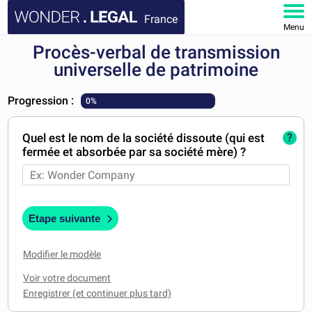
France
Menu
Procès-verbal de transmission
ACCUEIL
universelle de patrimoine
DOCUMENTS
Progression :
0%
FAQ
Quel est le nom de la société dissoute (qui est
?
fermée et absorbée par sa société mère) ?
MON COMPTE
Etape suivante
Modifier le modèle
Voir votre document