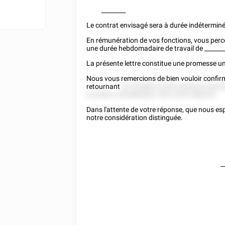
________
Le contrat envisagé sera à durée indéterminé
En rémunération de vos fonctions, vous perc
une durée hebdomadaire de travail de
______
La présente lettre constitue une promesse uni
Nous vous remercions de bien vouloir confir
retournant
52 525882 52 85 25282222 822
2222822 2525885822 "822 2255 588255".
Dans l'attente de votre réponse, que nous es
notre considération distinguée.
_