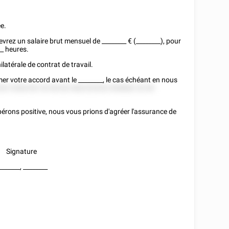
e.
evrez un salaire brut mensuel de
________
€ (________), pour
__
heures.
latérale de contrat de travail.
mer votre accord avant le
________
, le cas échéant en nous
252 5282252 52 82252 882252552 858882 52 85
pérons positive, nous vous prions d'agréer l'assurance de
Signature
_______
,
________