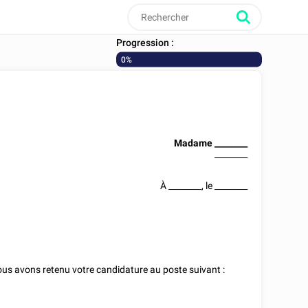
Progression :
0%
Madame
________
________
À
________
, le
________
ous avons retenu votre candidature au poste suivant :