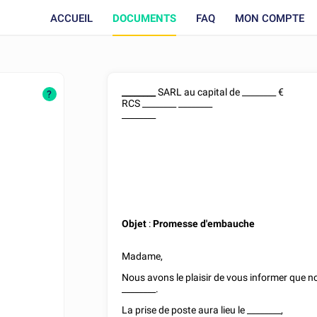
ACCUEIL
DOCUMENTS
FAQ
MON COMPTE
________
SARL
au capital de
________
€
?
RCS
________
________
________
Objet
:
Promesse d'embauche
Madame
,
Nous avons le plaisir de vous informer que n
________
.
La prise de poste aura lieu le
________
,