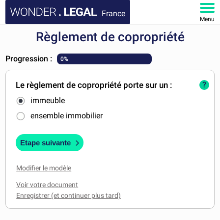
France
Menu
Règlement de copropriété
ACCUEIL
Progression :
0%
DOCUMENTS
Le règlement de copropriété porte sur un :
?
FAQ
immeuble
MON COMPTE
ensemble immobilier
Etape suivante
Modifier le modèle
Voir votre document