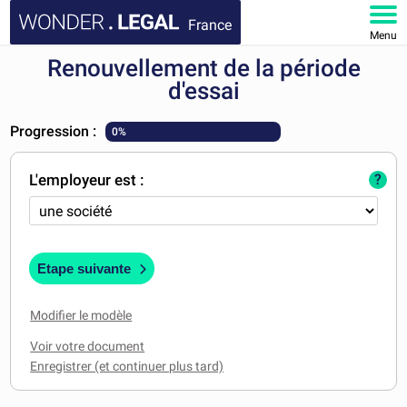
France
Menu
Renouvellement de la période
ACCUEIL
d'essai
DOCUMENTS
Progression :
0%
FAQ
L'employeur est :
?
MON COMPTE
Etape suivante
Modifier le modèle
Voir votre document