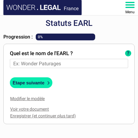
France
Menu
Statuts EARL
ACCUEIL
Progression :
0%
DOCUMENTS
Quel est le nom de l'EARL ?
?
FAQ
MON COMPTE
Etape suivante
Modifier le modèle
Voir votre document