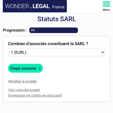
France
Menu
Statuts SARL
ACCUEIL
Progression :
0%
DOCUMENTS
Combien d'associés constituent la SARL ?
FAQ
MON COMPTE
Etape suivante
Modifier le modèle
Voir votre document