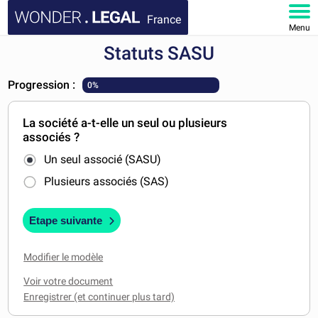
France
Menu
Statuts SASU
ACCUEIL
Progression :
0%
DOCUMENTS
La société a-t-elle un seul ou plusieurs
FAQ
associés ?
Un seul associé (SASU)
MON COMPTE
Plusieurs associés (SAS)
Etape suivante
Modifier le modèle
Voir votre document