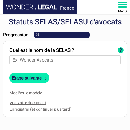
France
Menu
Statuts SELAS/SELASU d'avocats
ACCUEIL
Progression :
0%
DOCUMENTS
Quel est le nom de la SELAS ?
?
FAQ
MON COMPTE
Etape suivante
Modifier le modèle
Voir votre document