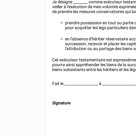
Je désigne
________
comme exécuteur testamen
veiller à l'exécution de mes volontés exprimé
de prendre les mesures conservatoires qui lui
prendre possession en tout ou partie du
pour acquitter les legs particuliers dans
en l'absence d'héritier réservataire a
succession, recevoir et placer les capi
l'attribution ou au partage des biens su
Cet exécuteur testamentaire est expressément
pourra ainsi appréhender les biens de la succe
biens subsistants entre les héritiers et les lég
Fait le __________________, à __________________
Signature