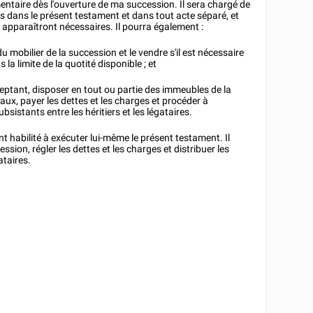
taire dès l'ouverture de ma succession. Il sera chargé de
es dans le présent testament et dans tout acte séparé, et
 apparaîtront nécessaires. Il pourra également :
 mobilier de la succession et le vendre s'il est nécessaire
 la limite de la quotité disponible ; et
cceptant, disposer en tout ou partie des immeubles de la
taux, payer les dettes et les charges et procéder à
bsistants entre les héritiers et les légataires.
 habilité à exécuter lui-même le présent testament. Il
ssion, régler les dettes et les charges et distribuer les
ataires.
.