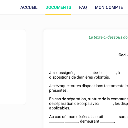
ACCUEIL
DOCUMENTS
FAQ
MON COMPTE
Le texte ci-dessous doi
Ceci
Je soussignée,
________
, née le
________
, à
____
dispositions de dernières volontés.
Je révoque toutes dispositions testamentaires
présentes.
En cas de séparation, rupture de la communa
de séparation de corps avec
________
, les di
applicables.
Au cas où mon décès laisserait
________
sans 
________
,
________
, demeurant
________
.