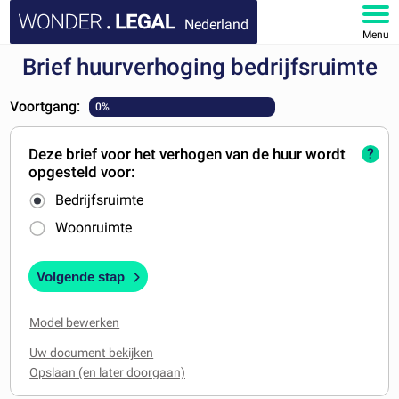
Nederland
Menu
Brief huurverhoging bedrijfsruimte
HOME
Voortgang:
0%
DOCUMENTEN
Deze brief voor het verhogen van de huur wordt
?
FAQ
opgesteld voor:
Bedrijfsruimte
MIJN ACCOUNT
Woonruimte
Volgende stap
Model bewerken
Uw document bekijken