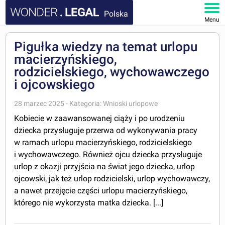
Polska
Menu
STRONA GŁÓWNA
Pigułka wiedzy na temat urlopu
macierzyńskiego,
DOKUMENTY
rodzicielskiego, wychowawczego
i ojcowskiego
FAQ
28 marzec 2025 - Kategoria: Wnioski urlopowe
MOJE KONTO
Kobiecie w zaawansowanej ciąży i po urodzeniu
dziecka przysługuje przerwa od wykonywania pracy
w ramach urlopu macierzyńskiego, rodzicielskiego
i wychowawczego. Również ojcu dziecka przysługuje
urlop z okazji przyjścia na świat jego dziecka, urlop
ojcowski, jak też urlop rodzicielski, urlop wychowawczy,
a nawet przejęcie części urlopu macierzyńskiego,
którego nie wykorzysta matka dziecka. [...]