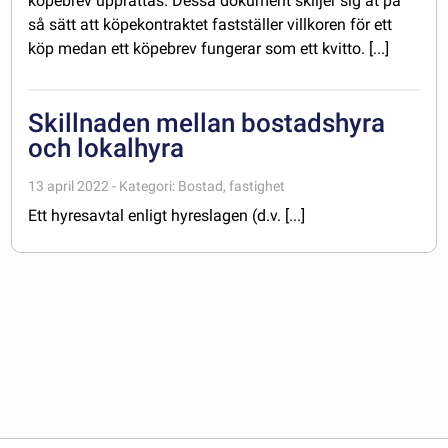
köpebrev upprättas. Dessa dokument skiljer sig åt på
så sätt att köpekontraktet fastställer villkoren för ett
köp medan ett köpebrev fungerar som ett kvitto. [...]
Skillnaden mellan bostadshyra
och lokalhyra
13 april 2022 - Kategori: Bostad, fastighet
Ett hyresavtal enligt hyreslagen (d.v. [...]