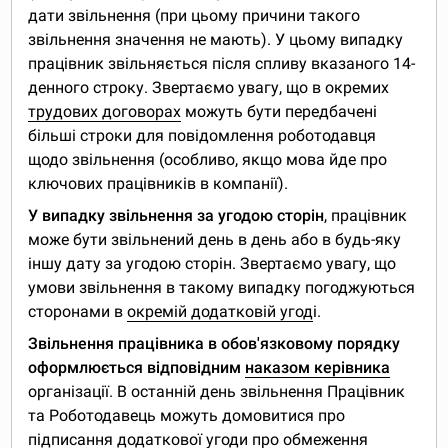
дати звільнення (при цьому причини такого
звільнення значення не мають). У цьому випадку
працівник звільняється після спливу вказаного 14-
денного строку. Звертаємо увагу, що в окремих
трудових договорах
можуть бути передбачені
більші строки для повідомлення роботодавця
щодо звільнення (особливо, якщо мова йде про
ключових працівників в компанії).
У випадку звільнення за угодою сторін
, працівник
може бути звільнений день в день або в будь-яку
іншу дату за угодою сторін. Звертаємо увагу, що
умови звільнення в такому випадку погоджуються
сторонами в
окремій додатковій угод
і.
Звільнення працівника в обов'язковому порядку
оформлюється відповідним
наказом керівника
організації. В останній день звільнення Працівник
та Роботодавець можуть домовитися про
підписання додаткової
угоди про обмеження