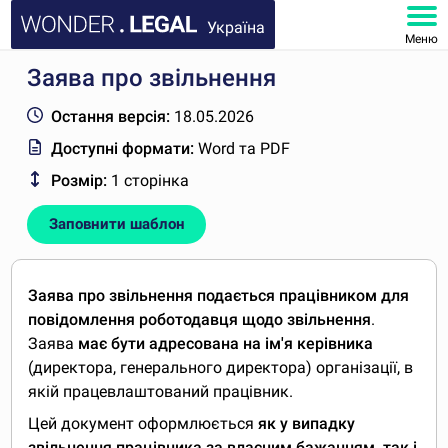
Україна
Меню
Заява про звільнення
ГОЛОВНА
Остання версія:
18.05.2026
ДОКУМЕНТИ
Доступні формати:
Word та PDF
Розмір:
1 сторінка
ПОШИРЕНІ ЗАПИТАННЯ
Заповнити шаблон
МІЙ КАБІНЕТ
Заява про звільнення подається працівником для
повідомлення роботодавця щодо звільнення
.
Заява
має бути адресована на ім'я керівника
(директора, генерального директора) організації, в
якій працевлаштований працівник.
Цей документ оформлюється
як у випадку
звільнення працівника за власним бажанням, так і