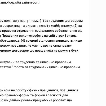
авної служби зайнятості.
ору полягає у наступному:
(1) за трудовим договором
я розрахунку та виплати пенсії у майбутньому;
(2) за
ає право на отримання соціального забезпечення
від
Працівник виконує роботу на свій страх і ризик
,
Роботодавець;
(4) трудові відносини виникають лише
вором працівник не має право на оплачувану
рудовим договором до працівника не можуть бути
лаштуванні за трудовим та цивільно-правовим
таттею "
Робота за трудовим чи цивільно-правовим
ийомі на роботу офісних працівників, працівників
ійно-правової форми та форми власності, для
бо шкідливих умовах праці або на роботах, що