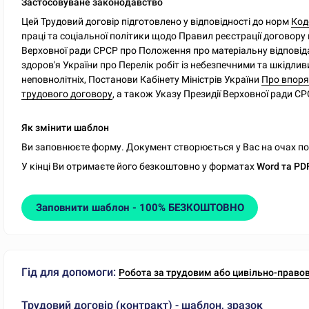
Застосовуване законодавство
Цей Трудовий договір підготовлено у відповідності до норм
Код
праці та соціальної політики щодо Правил реєстрації договору
Верховної ради СРСР про Положення про матеріальну відповіда
здоров'я України про Перелік робіт із небезпечними та шкідли
неповнолітніх, Постанови Кабінету Міністрів України
Про впоря
трудового договору
, а також Указу Президії Верховної ради С
Як змінити шаблон
Ви заповнюєте форму. Документ створюється у Вас на очах по м
У кінці Ви отримаєте його безкоштовно у форматах
Word та PD
Заповнити шаблон - 100% БЕЗКОШТОВНО
Гід для допомоги:
Робота за трудовим або цивільно-правов
Трудовий договір (контракт) - шаблон, зразок