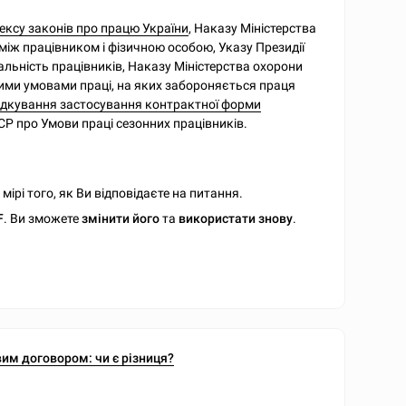
ексу законів про працю України
, Наказу Міністерства
 між працівником і фізичною особою, Указу Президії
льність працівників, Наказу Міністерства охорони
вими умовами праці, на яких забороняється праця
дкування застосування контрактної форми
РСР про Умови праці сезонних працівників.
ірі того, як Ви відповідаєте на питання.
F
. Ви зможете
змінити його
та
використати знову
.
им договором: чи є різниця?