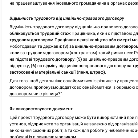
на працевлаштування іноземного громадянина в органах держ
Відмінність трудового від цивільно-правового договору
Відмінність трудового договору від цивільно-правового догов
обліковується трудовий стаж
Працівника, який є підставою дл
трудовим договором Працівник в разі каліцтва або смерті м
Роботодавця та держави;
(3) за цивільно-правовим договором 
коли за трудовим договором (контрактом) такий ризик несе 
на підставі трудового договору
;
(5)
за цивільно-правовим дого
відпустку;
(6)
на відміну від цивільно-правового договору
за т
застосовані матеріальні санкції (пеня, штраф)
.
Для того, щоб детальніше ознайомитися із різницею у працев
договором, пропонуємо додатково ознайомитися із окремою с
договором; чи є різниця?
".
Як використовувати документ
Цей проект трудового договору може бути використаний при пр
установ, підприємств та організацій не залежно від організац
виконання сезонних робіт, а також для роботи у небезпечних а
пов'язані із підвищеним ризиком.