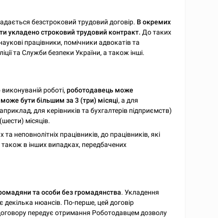
адається безстроковий трудовий договір.
В окремих
ти укладено строковий трудовий контракт.
До таких
 наукові працівники, помічники адвокатів та
іції та Служби безпеки України, а також інші.
 виконуваній роботі,
роботодавець може
оже бути більшим за 3 (три) місяці
, а для
наприклад, для керівників та бухгалтерів підприємств)
шести) місяців.
та неповнолітніх працівників, до працівників, які
а також в інших випадках, передбачених
громадяни та особи без громадянства
. Укладення
 декілька нюансів. По-перше, цей договір
 договору передує отримання Роботодавцем дозволу