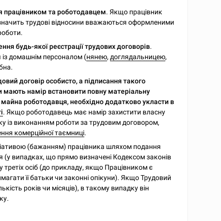
ня працівником та роботодавцем
. Якщо працівник
, значить трудові відносини вважаються оформленими
роботи.
ння будь-якої реєстрації трудових договорів
.
 із домашнім персоналом (
нянею
,
доглядальницею
,
бна.
довий договір особисто, а підписання такого
 мають намір встановити повну матеріальну
 майна роботодавця, необхідно додатково укласти в
і
. Якщо роботодавець має намір захистити власну
зку із виконанням роботи за трудовим договором,
ння комерційної таємниці
.
ціативою (бажанням) працівника шляхом подання
я (у випадках, що прямо визначені Кодексом законів
 третіх осіб (до прикладу, якщо Працівником є
агати її батьки чи законні опікуни). Якщо Трудовий
кість років чи місяців), в такому випадку він
ку.