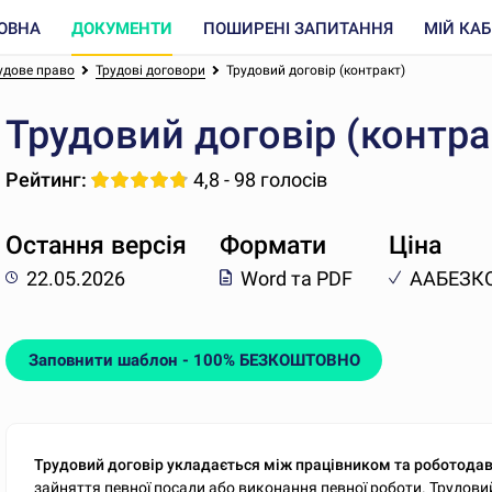
ОВНА
ДОКУМЕНТИ
ПОШИРЕНІ ЗАПИТАННЯ
МІЙ КАБ
удове право
Трудові договори
Трудовий договір (контракт)
Трудовий договір (контра
Рейтинг:
4,8 - 98 голосів
Остання версія
Формати
Ціна
22.05.2026
Word та PDF
AAБЕЗК
Заповнити шаблон - 100% БЕЗКОШТОВНО
Трудовий договір укладається між працівником та роботода
зайняття певної посади або виконання певної роботи. Трудов