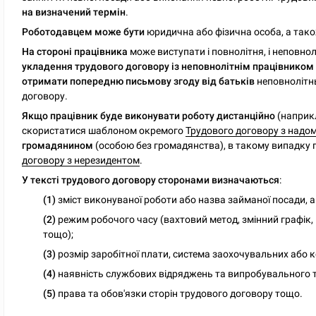
на визначений термін
.
Роботодавцем може бути
юридична або фізична особа, а тако
На стороні працівника
може виступати і повнолітня, і неповнол
укладення трудового договору із неповнолітнім працівником у
отримати попередню письмову згоду від батьків
неповнолітнь
договору.
Якщо працівник буде виконувати роботу дистанційно
(наприкл
скористатися шаблоном окремого
Трудового договору з надо
громадянином
(особою без громадянства), в такому випадку
договору з нерезидентом
.
У тексті трудового договору сторонами визначаються
:
(1)
зміст виконуваної роботи або назва займаної посади, а
(2)
режим робочого часу (вахтовий метод, змінний графік,
тощо);
(3)
розмір заробітної плати, система заохочувальних або 
(4)
наявність службових відряджень та випробувального т
(5)
права та обов'язки сторін трудового договору тощо.