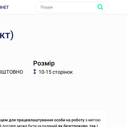
ІНЕТ
кт)
Розмір
ОШТОВНО
10-15 сторінок
вцем для працевлаштування особи на роботу
з метою
ий договір може бути укладений
як безстроково, так і