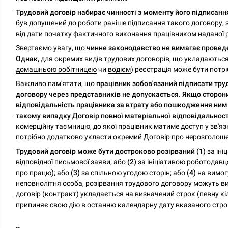
Трудовий договір набирає чинності з моменту його підписан
був допущений до роботи раніше підписання такого договору
від дати початку фактичного виконання працівником наданої 
Звертаємо увагу, що
чинне законодавство не вимагає проведе
Однак,
для окремих видів трудових договорів, що укладаються
домашньою робітницею
чи
водієм
) реєстрація може бути потрі
Важливо пам'ятати, що
працівник зобов'язаний підписати тру
договору через представників не допускається
.
Якщо сторони
відповідальність працівника за втрату або пошкодження ним
такому випадку
Договір повної матеріальної відповідальност
комерційну таємницю, до якої працівник матиме доступ у зв'я
потрібно додатково укласти окремий
Договір про нерозголоше
Трудовий договір може бути достроково розірваний (1)
за іні
відповідної письмової заяви; або
(2)
за ініціативою роботодавц
про працю); або
(3)
за
спільною угодою сторін
; або
(4)
на вимогу
неповнолітня особа, розірвання трудового договору можуть вим
договір (контракт) укладається на визначений строк (певну кіль
припиняє свою дію в останню календарну дату вказаного стро