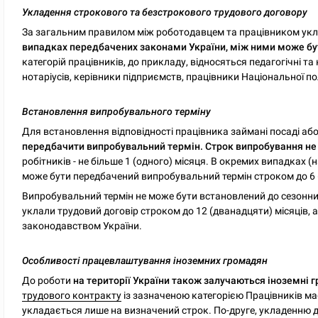
Укладення строкового та безстрокового трудового договору
За загальним правилом між роботодавцем та працівником укл
випадках передбачених законами України, між ними може бу
категорій працівників, до прикладу, відносяться педагогічні та
нотаріусів, керівники підприємств, працівники Національної пол
Встановлення випробувального терміну
Для встановлення відповідності працівника займані посаді або
передбачити випробувальний термін. Строк випробування не м
робітників - не більше 1 (одного) місяця. В окремих випадках (
може бути передбачений випробувальний термін строком до 6 (
Випробувальний термін не може бути встановлений до сезонних 
уклали трудовий договір строком до 12 (дванадцяти) місяців, 
законодавством України.
Особливості працевлаштування іноземних громадян
До роботи
на території України також залучаються іноземні 
трудового контракту
із зазначеною категорією Працівників має
укладається лише на визначений строк. По-друге, укладенню