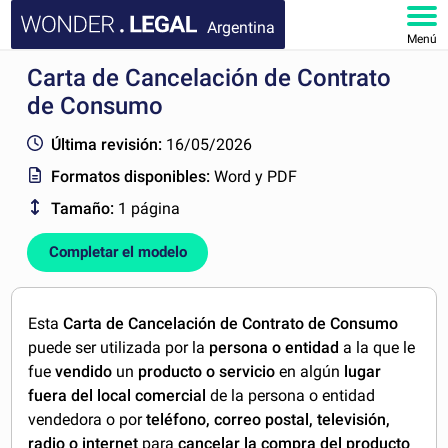
Argentina
Menú
Carta de Cancelación de Contrato
INICIO
de Consumo
DOCUMENTOS
Última revisión:
16/05/2026
Formatos disponibles:
Word y PDF
FAQ
Tamaño:
1 página
MI CUENTA
Completar el modelo
Esta
Carta de Cancelación de Contrato de Consumo
puede ser utilizada por la
persona o entidad
a la que le
fue
vendido
un
producto o servicio
en algún
lugar
fuera del local comercial
de la persona o entidad
vendedora o por
teléfono, correo postal, televisión,
radio o internet
para
cancelar la compra del producto