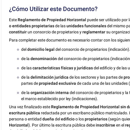
¿Cómo Utilizar este Documento?
Este
Reglamento de Propiedad Horizontal
puede ser utilizado por 
o entidades propietarias
de las
unidades funcionales
del mismo par
constituir
un consorcio de propietarios y
reglamentar
su organizac
Para completar este documento es necesario contar con los siguie
del
domicilio legal
del consorcio de propietarios (indicación)
de la
denominación
del consorcio de propietarios (indicación
de las
características físicas y jurídicas
del edificio y de las
de la
delimitación jurídica
de los sectores y las partes de
pr
partes de
propiedad exclusiva
de cada una de las unidades (
de la
organización interna
del consorcio de propietarios y l
el marco establecido por ley (indicaciones).
Una vez finalizado este
Reglamento de Propiedad Horizontal sin da
escritura pública
redactada por un escribano público matriculado. L
persona o entidad
dueña
del
edificio
o los
propietarios
(según quie
Horizontal
). Por último la escritura pública debe
inscribirse
en el
re