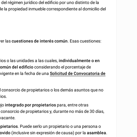
del régimen jurídico del edificio por uno distinto de la
 de la propiedad inmueble correspondiente al domicilio del
:
ver las
cuestiones de interés común
. Esas cuestiones:
ios o las unidades a las cuales,
individualmente o en
omún del edificio
considerando el porcentaje de
vigente en la fecha de una
Solicitud de Convocatoria de
l consorcio de propietarios o los demás asuntos que no
ios.
ejo
integrado por propietarios
para, entre otras
 consorcio de propietarios y, durante no más de 30 días,
 vacante.
opietarios
. Puede serlo un propietario o una persona o
ovido
(inclusive sin expresión de causa) por la
asamblea
.