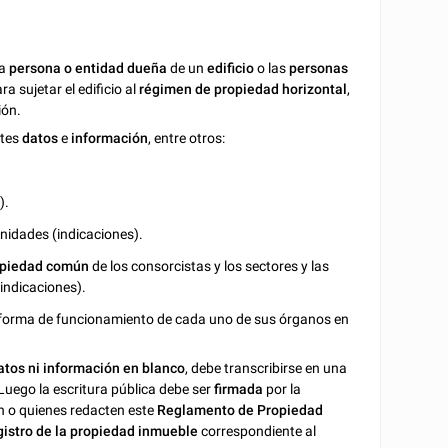
la
persona o entidad dueña
de un
edificio
o las
personas
a sujetar el edificio al
régimen de propiedad horizontal
,
ión.
ntes
datos
e
información
, entre otros:
.
).
 unidades (indicaciones).
opiedad común
de los consorcistas y los sectores y las
indicaciones).
a forma de funcionamiento de cada uno de sus órganos en
tos ni información en blanco
, debe transcribirse en una
uego la escritura pública debe ser
firmada
por la
n o quienes redacten este
Reglamento de Propiedad
gistro de la propiedad inmueble
correspondiente al