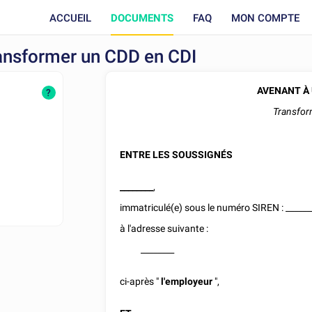
ACCUEIL
DOCUMENTS
FAQ
MON COMPTE
transformer un CDD en CDI
AVENANT À 
?
Transfor
ENTRE LES SOUSSIGNÉS
________
,
immatriculé(e) sous le numéro SIREN :
______
à l'adresse suivante :
________
ci-après "
l'employeur
",