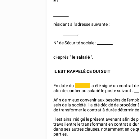
ET
________
,
résidant à l'adresse suivante :
________
,
N° de Sécurité sociale :
________
,
ci-après "
le salarié
",
IL EST RAPPELÉ CE QUI SUIT
En date du
, a été signé un contrat de
________
afin de confier au salarié le poste suivant :
__
Afin de mieux convenir aux besoins de l'empl
sein de la société, il a été décidé de procéder
de transformer le contrat à durée déterminée
Il est ainsi rédigé le présent avenant afin 
travail entre le transformant en contrat à dur
dans ses autres clauses, notamment en ce q
parties.