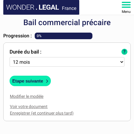
France
Menu
Bail commercial précaire
ACCUEIL
Progression :
0%
DOCUMENTS
Durée du bail :
?
FAQ
MON COMPTE
Etape suivante
Modifier le modèle
Voir votre document